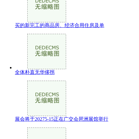
买的新完工的商品房、经济合用住房及单
全体朴直无华侈拐
展会将于20275-15正在广交会琶洲展馆举行