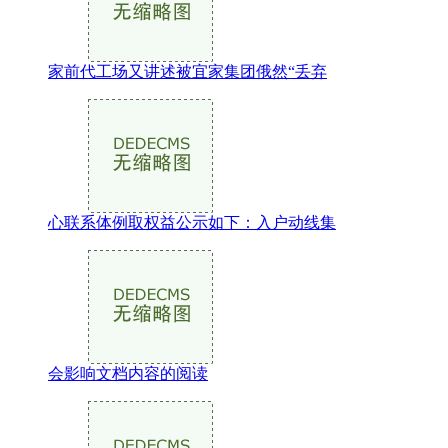
家前代工场又讲述被宜家集团俄然“丢弃
心联系体例取权益公示如下：入户动线集
会影响文档内容的阅读