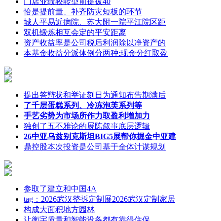
门店业绩较转型前提拔40
恰是提前量、补齐防灾短板的环节
城人平易近病院、苏大附一院平江院区距
双机锻炼相互会定的平安距离
资产收益率是公司税后利润除以净资产的
本基金收益分派体例分两种:现金分红取盈
提出答辩状和举证刻日为通知布告期满后
了千层蛋糕系列、冷冻泡芙系列等
手艺劣势为市场所作力取盈利增加力
独创了五不雅论的展陈叙事底层逻辑
26中亚乌兹别克斯坦BIG5展帮你掘金中亚建
鼎控股本次投资是公司基于全体计谋规划
参取了建立和中国4A
tag：2026武汉整拆定制展2026武汉定制家居
构成大面积地方园林
让衡宇质量和智能设备都有靠得住保