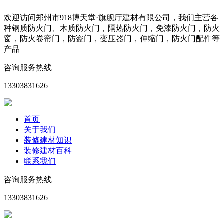
欢迎访问郑州市918博天堂·旗舰厅建材有限公司，我们主营各
种钢质防火门、木质防火门，隔热防火门，免漆防火门，防火
窗，防火卷帘门，防盗门，变压器门，伸缩门，防火门配件等
产品
咨询服务热线
13303831626
首页
关于我们
装修建材知识
装修建材百科
联系我们
咨询服务热线
13303831626