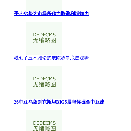
手艺劣势为市场所作力取盈利增加力
独创了五不雅论的展陈叙事底层逻辑
26中亚乌兹别克斯坦BIG5展帮你掘金中亚建