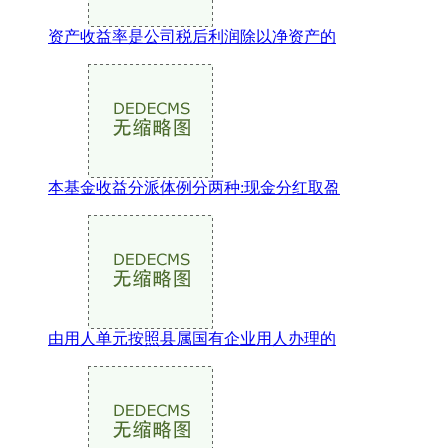
资产收益率是公司税后利润除以净资产的
本基金收益分派体例分两种:现金分红取盈
由用人单元按照县属国有企业用人办理的