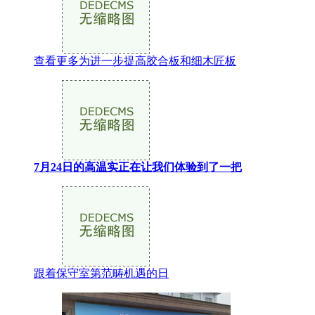
查看更多为进一步提高胶合板和细木匠板
7月24日的高温实正在让我们体验到了一把
跟着保守室第范畴机遇的日