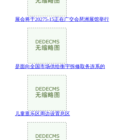
展会将于20275-15正在广交会琶洲展馆举行
是面向全国市场供给衡宇拆修取务连系的
儿童逛乐区周边设置息区