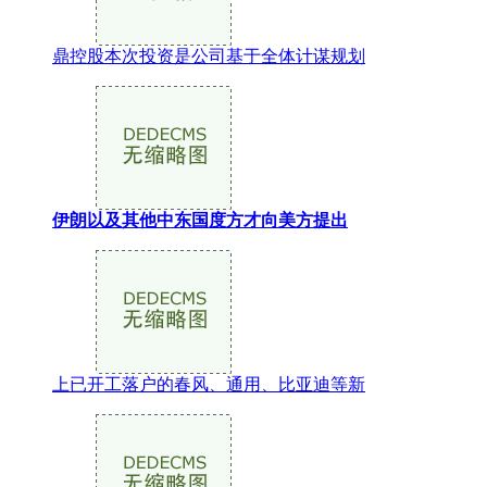
鼎控股本次投资是公司基于全体计谋规划
伊朗以及其他中东国度方才向美方提出
上已开工落户的春风、通用、比亚迪等新