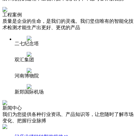
工程案例
质量是企业的生命，是我们的灵魂。我们坚信唯有的智能化技
术检测才能生产出更好、更优的产品
二七纪念塔
双汇集团
河南博物院
新郑国际机场
新闻中心
我们为您提供各种行业资讯、产品知识等，让您随时了解市场
变化、把握行业脉搏