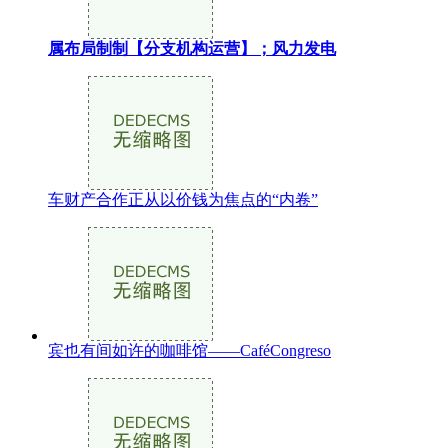
属布局制制【分支机构运营】；风力发电
车财产合作正从以价钱为焦点的“内卷”
宾也有间如许的咖啡馆——CaféCongreso