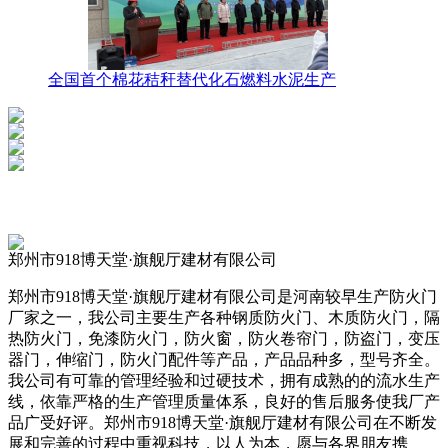
全国首个棉花秸秆替代化石燃料水泥生产
关于我们
我们秉承诚信做人、规矩做事、开拓创新、互利共赢的宗旨，
真诚对待每一位客户
郑州市918博天堂·旗舰厅建材有限公司
郑州市918博天堂·旗舰厅建材有限公司是河南较早生产防火门
厂家之一，我公司主要生产各种钢质防火门、木质防火门，隔
热防火门，免漆防火门，防火窗，防火卷帘门，防盗门，变压
器门，伸缩门，防火门配件等产品，产品品种多，型号齐全。
我公司有可靠的管理经验和过硬技术，拥有成熟的的流水生产
线，依靠严格的生产管理质量体系，良好的售后服务使我厂产
品广受好评。郑州市918博天堂·旗舰厅建材有限公司在不断发
展和完善的过程中重视科技，以人为本，愿与各界朋友携