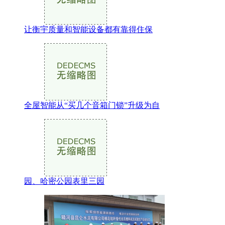
让衡宇质量和智能设备都有靠得住保
全屋智能从“买几个音箱门锁”升级为自
园、哈密公园表里三园